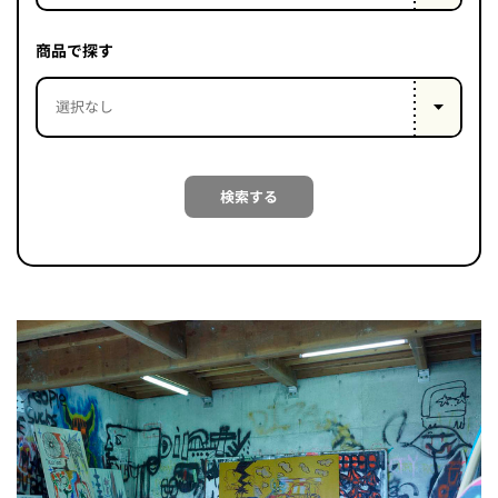
PROJECT
WHAT’S
商品で探す
LIFE
LABEL
ライフレー
検索する
つ
い
て
も
っ
はい
いいえ
会社概
要
企業の
方へ
お問い
合わせ