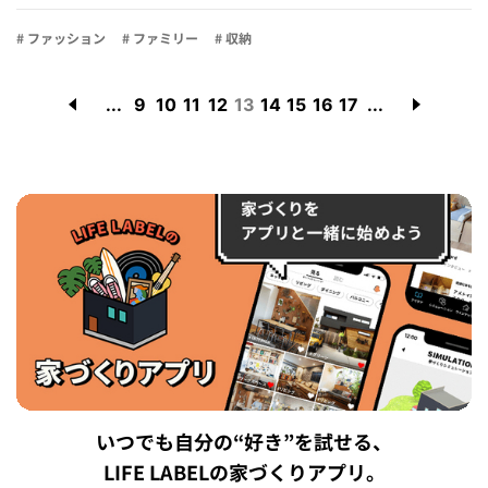
# ファッション
# ファミリー
# 収納
...
9
10
11
12
13
14
15
16
17
...
いつでも自分の“好き”を試せる、
LIFE LABELの家づくりアプリ。