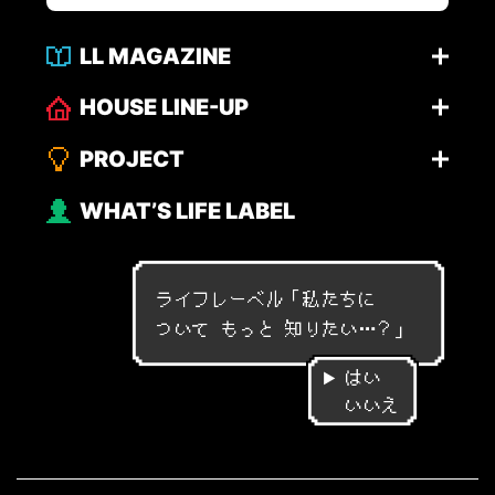
LL MAGAZINE
HOUSE LINE-UP
PROJECT
WHAT’S LIFE LABEL
ライフレーベル「
私
た
ち
に
つ
い
て
も
っ
と
知
り
た
い
…
？
」
はい
いいえ