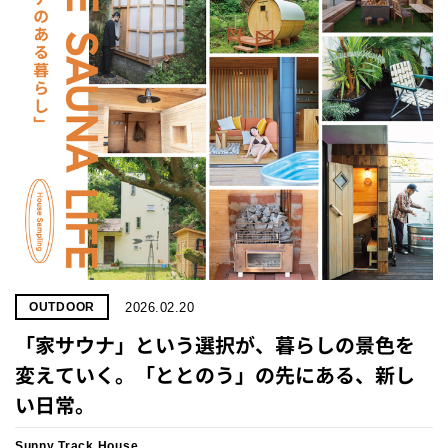
2026.02.20
OUTDOOR
「家サウナ」と​いう​選択が、​暮らしの​景色を​
変えていく。「​ととのう」の​先に​ある、​新し
い​日常。
Sunny Track House