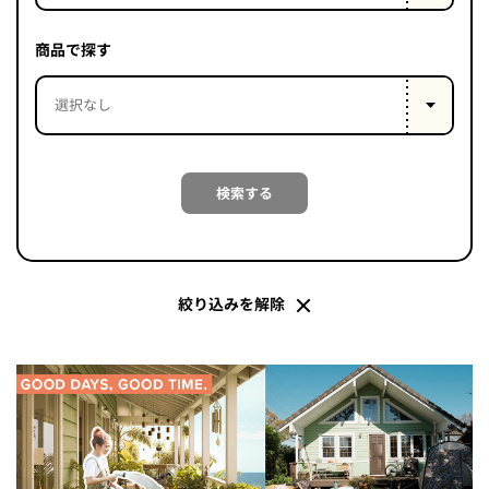
PROJECT
WHAT’S
商品で探す
LIFE
LABEL
ライフレー
検索する
つ
い
て
も
っ
はい
いいえ
絞り込みを解除
会社概
要
企業の
方へ
お問い
合わせ