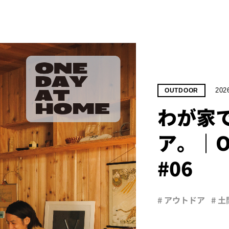
202
OUTDOOR
わが家
ア。｜ON
#06
# アウトドア
# 土