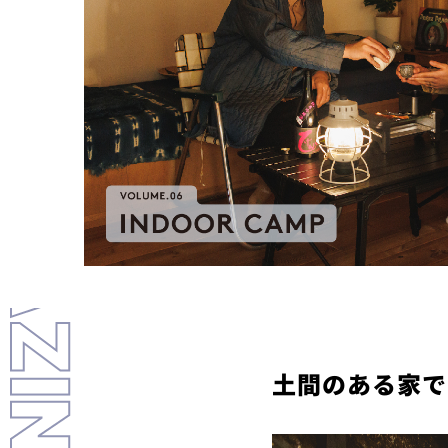
LL MAGAZINE
土間のある家で