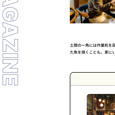
LL MAGAZINE
土間の一角には作業机を
た魚を焼くことも。家に