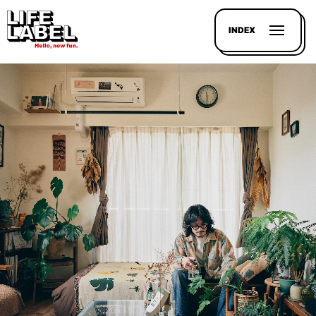
INDEX
記事を
探す
LL
MAGAZIN
HOUSE
LINE-
UP