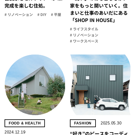
完成を楽しむ住処。
家を​もっと​開いていく。​住
まいと​仕事の​あいだに​ある​
# リノベーション
# DIY
# 平屋
「SHOP IN HOUSE」
# ライフスタイル
# リノベーション
# ワークスペース
2025.05.30
FOOD & HEALTH
FASHION
2024.12.19
“好き”のピースをコーディ