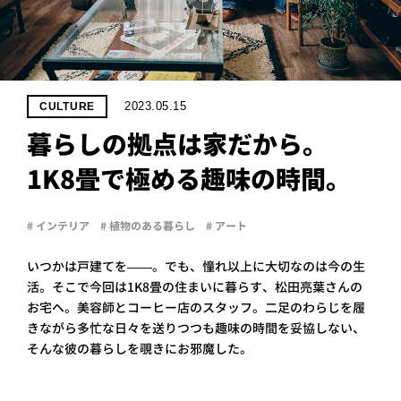
PROJECT
WHAT’S
LIFE
LABEL
2023.05.15
CULTURE
暮らしの拠点は家だから。
ライフレー
1K8畳で極める趣味の時間。
つ
い
て
も
っ
はい
# インテリア
# 植物のある暮らし
# アート
いいえ
いつかは戸建てを——。でも、憧れ以上に大切なのは今の生
活。そこで今回は1K8畳の住まいに暮らす、松田亮葉さんの
お宅へ。美容師とコーヒー店のスタッフ。二足のわらじを履
会社概
要
きながら多忙な日々を送りつつも趣味の時間を妥協しない、
そんな彼の暮らしを覗きにお邪魔した。
企業の
方へ
お問い
合わせ