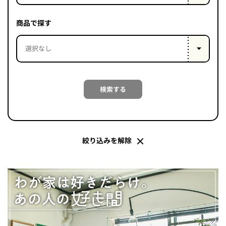
PROJECT
WHAT’S
商品で探す
LIFE
LABEL
ライフレー
検索する
つ
い
て
も
っ
はい
いいえ
絞り込みを解除
会社概
要
企業の
方へ
お問い
合わせ