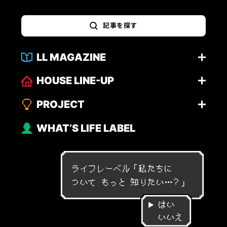
記事を探す
LL MAGAZINE
HOUSE LINE-UP
PROJECT
WHAT’S LIFE LABEL
ライフレーベル「
私
た
ち
に
つ
い
て
も
っ
と
知
り
た
い
…
？
」
はい
いいえ