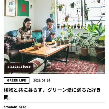
プライ
バシー
ポリシ
ー
採用情
報
2026.03.16
GREEN LIFE
植物と共に暮らす、グリーン愛に満ちた好き
間。
amadana base