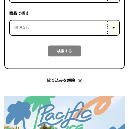
PROJECT
WHAT’S
商品で探す
LIFE
LABEL
ライフレー
検索する
つ
い
て
も
っ
はい
いいえ
絞り込みを解除
会社概
要
企業の
方へ
お問い
合わせ