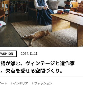
2024.11.11
FASHION
物語が滲む、ヴィンテージと造作家
具。欠点を愛せる空間づくり。
 アート
# インテリア
# ファッション