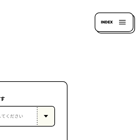
INDEX
す