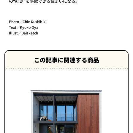
の“好き”を謳歌できる住まいになる。
Photo／Chie Kushibiki
Text／Kyoko Oya
Illust／Daisketch
この記事に関連する商品