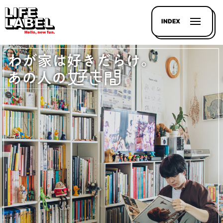
INDEX
記事を
探す
LL
MAGAZIN
HOUSE
LINE-
UP