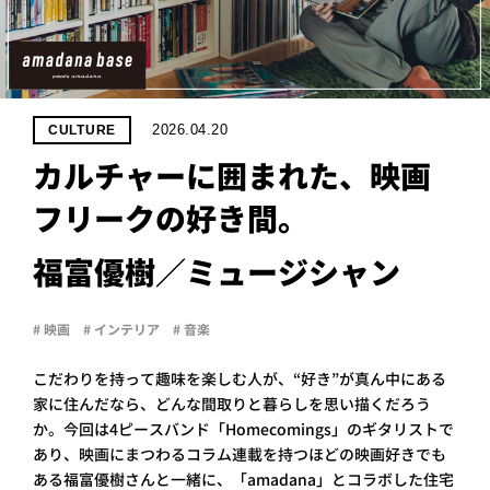
PROJECT
WHAT’S
LIFE
LABEL
2026.04.20
CULTURE
カルチャーに囲まれた、映画
ライフレー
フリークの好き間。
つ
い
て
も
っ
はい
福富優樹／ミュージシャン
いいえ
# 映画
# インテリア
# 音楽
こだわりを持って趣味を楽しむ人が、“好き”が真ん中にある
会社概
要
家に住んだなら、どんな間取りと暮らしを思い描くだろう
企業の
か。今回は4ピースバンド「Homecomings」のギタリストで
方へ
あり、映画にまつわるコラム連載を持つほどの映画好きでも
お問い
ある福富優樹さんと一緒に、「amadana」とコラボした住宅
合わせ