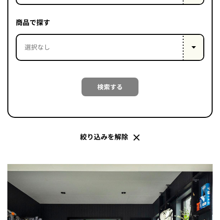
PROJECT
WHAT’S
商品で探す
LIFE
LABEL
ライフレー
検索する
つ
い
て
も
っ
はい
いいえ
絞り込みを解除
会社概
要
企業の
方へ
お問い
合わせ