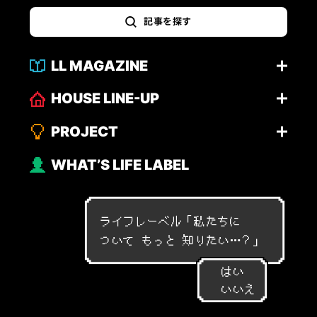
記事を探す
LL MAGAZINE
HOUSE LINE-UP
PROJECT
WHAT’S LIFE LABEL
ライフレーベル「
私
た
ち
に
つ
い
て
も
っ
と
知
り
た
い
…
？
」
はい
いいえ