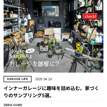
プライ
バシー
ポリシ
ー
採用情
報
2025.04.10
GARAGE LIFE
インナーガレージに趣味を詰め込む。家づく
りのサンプリング5選。
ZERO-CUBE