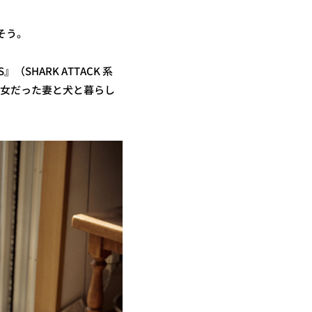
そう。
SHARK ATTACK 系
彼女だった妻と犬と暮らし