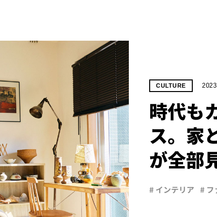
2023
CULTURE
時代も
ス。家
が全部
# インテリア
# 