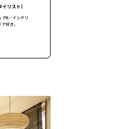
タイリスト）
K」PR／インテリ
ドア好き。