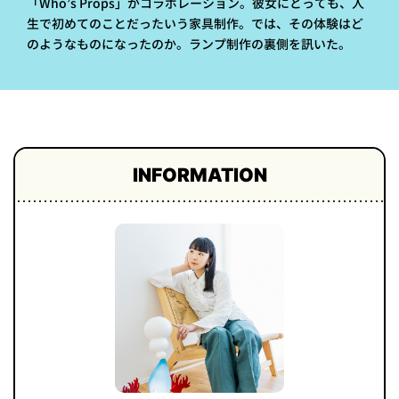
「Who’s Props」がコラボレーション。彼女にとっても、人
プライ
生で初めてのことだったいう家具制作。では、その体験はど
バシー
のようなものになったのか。ランプ制作の裏側を訊いた。
ポリシ
ー
採用情
報
INFORMATION