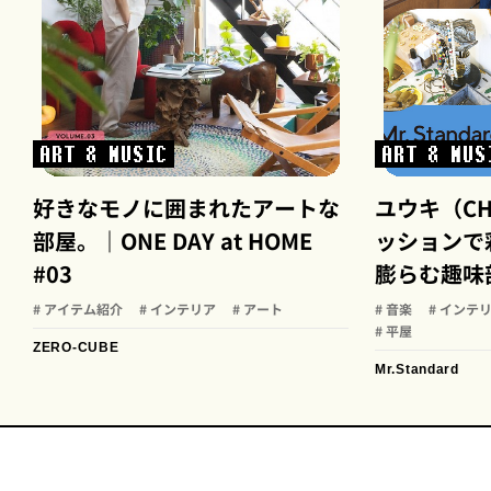
ART & MUSIC
ART & MUS
好きなモノに囲まれたアートな
ユウキ（C
部屋。｜ONE DAY at HOME
ッションで
#03
膨らむ趣味
# アイテム紹介
# インテリア
# アート
# 音楽
# インテ
# 平屋
ZERO-CUBE
Mr.Standard