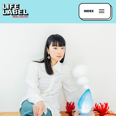
INDEX
記事を
探す
LL
MAGAZIN
HOUSE
LINE-
UP