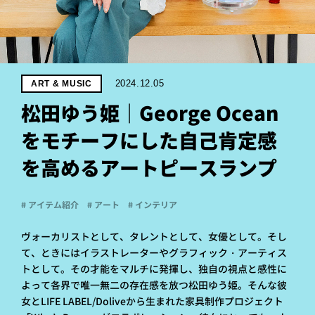
PROJECT
WHAT’S
LIFE
LABEL
2024.12.05
ART & MUSIC
松田ゆう姫｜George Ocean
ライフレー
をモチーフにした自己肯定感
つ
い
て
も
っ
を高めるアートピースランプ
はい
いいえ
# アイテム紹介
# アート
# インテリア
ヴォーカリストとして、タレントとして、女優として。そし
会社概
て、ときにはイラストレーターやグラフィック・アーティス
要
トとして。その才能をマルチに発揮し、独自の視点と感性に
企業の
方へ
よって各界で唯一無二の存在感を放つ松田ゆう姫。そんな彼
女とLIFE LABEL/Doliveから生まれた家具制作プロジェクト
お問い
合わせ