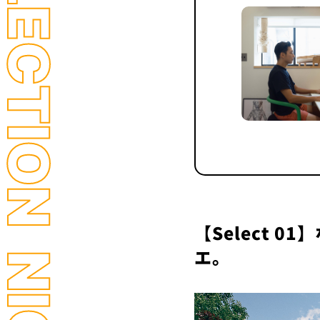
【Select 
エ。