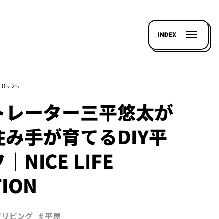
INDEX
.05.25
トレーター三平悠太が
み手が育てるDIY平
NICE LIFE
TION
アリビング
# 平屋