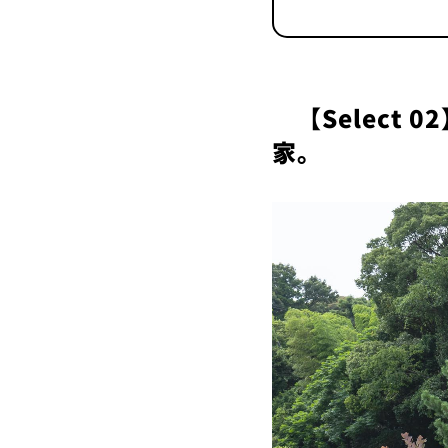
【Select
家。