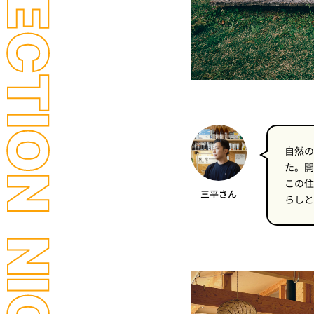
自然の
た。開
この住
三平さん
らしと