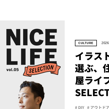
2026
CULTURE
イラス
選ぶ、住
屋ライフ｜
SELEC
# DIY
# アウトド