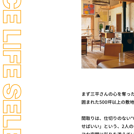
ICE LIFE SELECTION
まず三平さんの心を奪った
囲まれた500坪以上の敷
間取りは、仕切りのない“
せばいい」という、2人