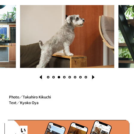
Photo／Takahiro Kikuchi
Text／Kyoko Oya
1
2
3
4
5
6
7
8