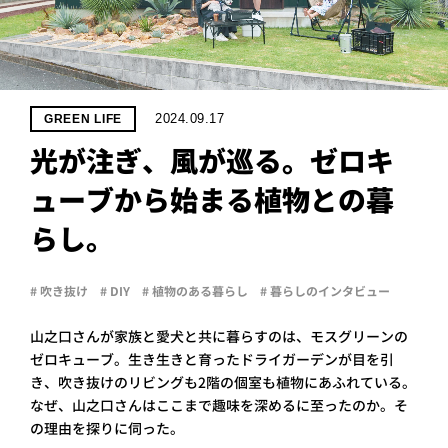
PROJECT
WHAT’S
LIFE
LABEL
2024.09.17
GREEN LIFE
光が注ぎ、風が巡る。ゼロキ
ライフレー
ューブから始まる植物との暮
つ
い
て
も
っ
らし。
はい
いいえ
# 吹き抜け
# DIY
# 植物のある暮らし
# 暮らしのインタビュー
山之口さんが家族と愛犬と共に暮らすのは、モスグリーンの
会社概
ゼロキューブ。生き生きと育ったドライガーデンが目を引
要
き、吹き抜けのリビングも2階の個室も植物にあふれている。
企業の
方へ
なぜ、山之口さんはここまで趣味を深めるに至ったのか。そ
の理由を探りに伺った。
お問い
合わせ