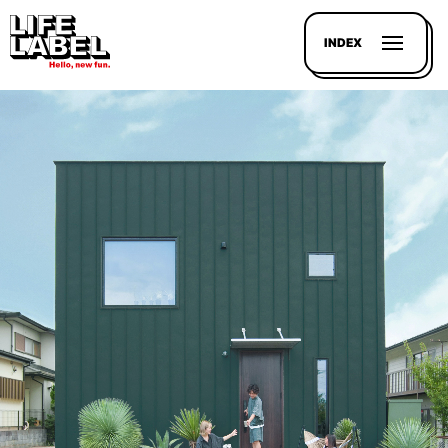
INDEX
記事を
探す
LL
MAGAZIN
HOUSE
LINE-
UP