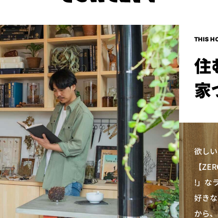
THIS H
住
家
欲しい
【ZER
!」な
好きな
から、