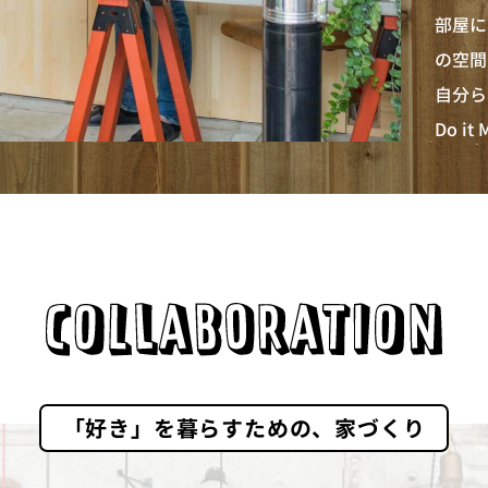
部屋に
の空間
自分ら
Do i
「好き」を暮らすための、家づくり