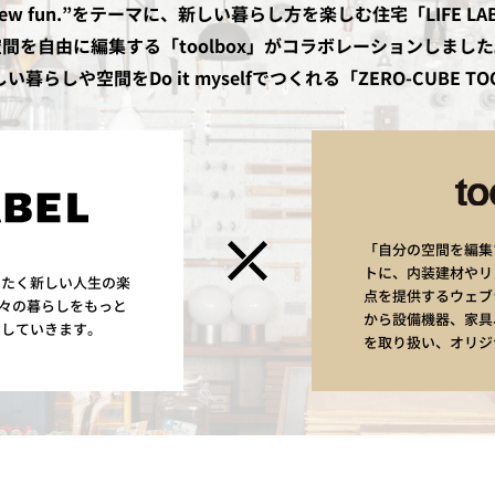
, new fun.”をテーマに、新しい暮らし方を楽しむ住宅「LIFE L
間を自由に編集する「toolbox」がコラボレーションしまし
い暮らしや空間をDo it myselfでつくれる「ZERO-CUBE TO
「自分の空間を編集
トに、内装建材やリ
まったく新しい人生の楽
点を提供するウェブシ
々の暮らしをもっと
から設備機器、家具
けしていきます。
を取り扱い、オリジ