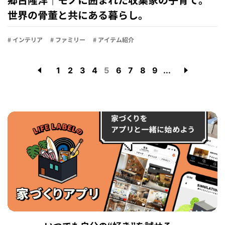
郷古隆洋｜モノに囲まれた収集家の子育て。
世界の骨董と共にある暮らし。
# インテリア
# ファミリー
# アイテム紹介
1
2
3
4
5
6
7
8
9
...