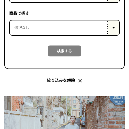
PROJECT
WHAT’S
商品で探す
LIFE
LABEL
ライフレー
検索する
つ
い
て
も
っ
はい
いいえ
絞り込みを解除
会社概
要
企業の
方へ
お問い
合わせ