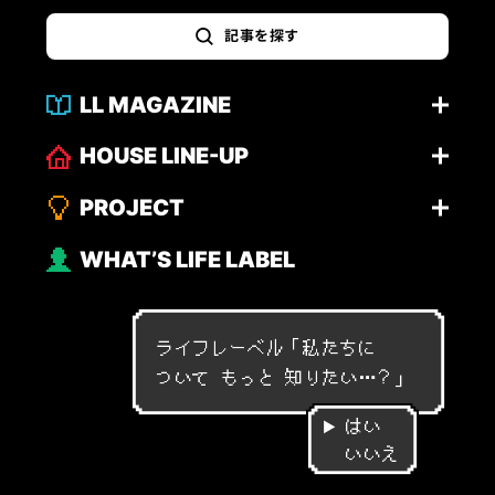
記事を探す
LL MAGAZINE
HOUSE LINE-UP
PROJECT
WHAT’S LIFE LABEL
ライフレーベル「
私
た
ち
に
つ
い
て
も
っ
と
知
り
た
い
…
？
」
はい
いいえ