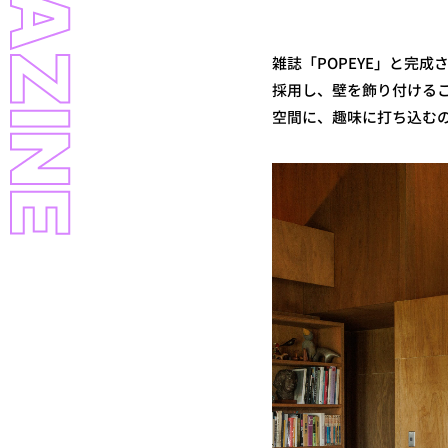
LL MAGAZINE
雑誌「POPEYE」と完
採用し、壁を飾り付ける
空間に、趣味に打ち込む