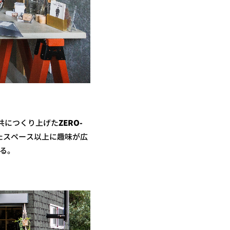
と共につくり上げた
ZERO-
たスペース以上に趣味が広
る。