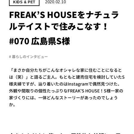
PROJECT
2020.02.10
KIDS & PET
FREAK’S HOUSEをナチュラ
WHAT’S
LIFE
ルテイストで住みこなす！
LABEL
#070 広島県S様
ライフレー
# 暮らしのインタビュー
つ
い
て
も
っ
「まさか自分たちがこんなオシャレな家に住むことになると
はい
は（笑）」と語るご主人。もともと建売住宅を検討していたS
いいえ
様夫婦ですが、辿り着いたのはInstagramで偶然見つけた、
外観や間取りの個性たっぷりなFREAK’S HOUSE！S様一家の
家づくりには、一体どんなストーリーがあったのでしょう
か。
会社概
要
企業の
方へ
お問い
合わせ