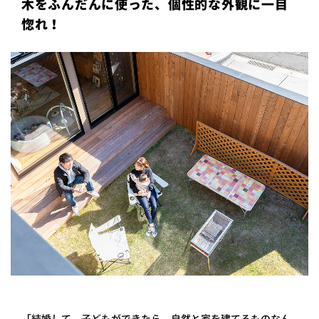
木をふんだんに使った、個性的な外観に一目
プライ
惚れ！
バシー
ポリシ
ー
採用情
報
「結婚して、子どもができたら、自然と家を建てるものなん