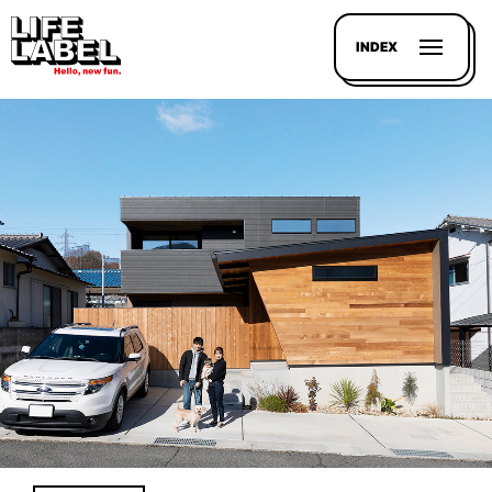
INDEX
記事を
探す
LL
MAGAZIN
HOUSE
LINE-
UP