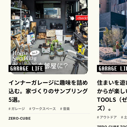
GARAGE LIFE
GARAGE LI
インナーガレージに趣味を詰め
住まいを遊
込む。家づくりのサンプリング
からが楽しい
5選。
TOOLS
ズ）。
# ガレージ
# ワークスペース
# 音楽
# アウトドア
# 
ZERO-CUBE