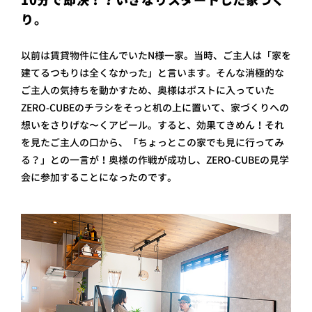
10分で即決！？いきなりスタートした家づく
プライ
り。
バシー
ポリシ
ー
以前は賃貸物件に住んでいたN様一家。当時、ご主人は「家を
採用情
報
建てるつもりは全くなかった」と言います。そんな消極的な
ご主人の気持ちを動かすため、奥様はポストに入っていた
ZERO-CUBEのチラシをそっと机の上に置いて、家づくりへの
想いをさりげな〜くアピール。すると、効果てきめん！それ
を見たご主人の口から、「ちょっとこの家でも見に行ってみ
る？」との一言が！奥様の作戦が成功し、ZERO-CUBEの見学
会に参加することになったのです。