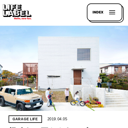
INDEX
記事を
探す
LL
MAGAZIN
HOUSE
LINE-
UP
2019.04.05
GARAGE LIFE