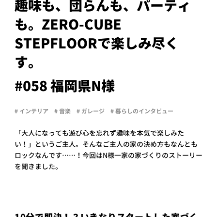
PROJECT
趣味も、団らんも、パーティ
も。ZERO-CUBE
WHAT’S
LIFE
STEPFLOORで楽しみ尽く
LABEL
す。
ライフレー
#058 福岡県N様
つ
い
て
も
っ
# インテリア
# 音楽
# ガレージ
# 暮らしのインタビュー
はい
いいえ
「大人になっても遊び心を忘れず趣味を本気で楽しみた
い！」というご主人。そんなご主人の家の決め方もなんとも
ロックなんです……！今回はN様一家の家づくりのストーリー
を聞きました。
会社概
要
企業の
方へ
お問い
合わせ