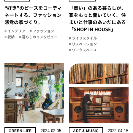
“好き”のピースをコーディ
「商い」の​ある​暮らしが、​
ネートする、ファッション
家を​もっと​開いていく。​住
感覚の家づくり。
まいと​仕事の​あいだに​ある​
「SHOP IN HOUSE」
# インテリア
# ファッション
# 収納
# 暮らしのインタビュー
# ライフスタイル
# リノベーション
# ワークスペース
2024.02.05
2022.04.15
GREEN LIFE
ART & MUSIC