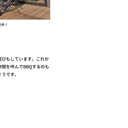
充中！
遊びもしています。これか
間を呼んでBBQするのも
そうです。