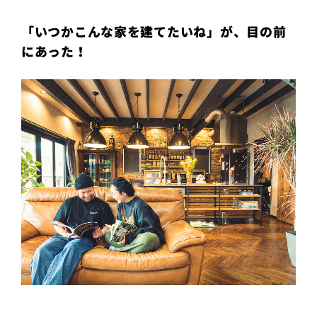
プライ
バシー
「いつかこんな家を建てたいね」が、目の前
ポリシ
ー
にあった！
採用情
報