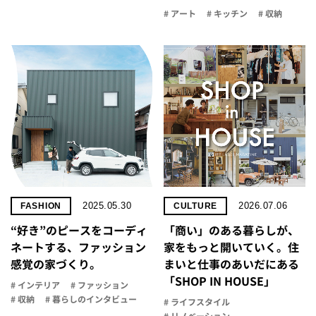
# アート
# キッチン
# 収納
2025.05.30
2026.07.06
FASHION
CULTURE
“好き”のピースをコーディ
「商い」の​ある​暮らしが、​
ネートする、ファッション
家を​もっと​開いていく。​住
感覚の家づくり。
まいと​仕事の​あいだに​ある​
「SHOP IN HOUSE」
# インテリア
# ファッション
# 収納
# 暮らしのインタビュー
# ライフスタイル