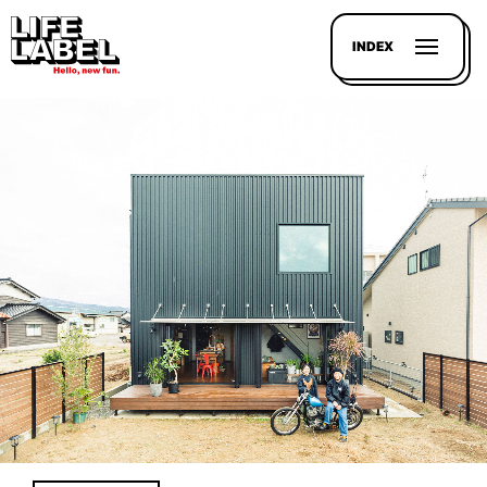
INDEX
記事を
探す
LL
MAGAZIN
HOUSE
LINE-
UP