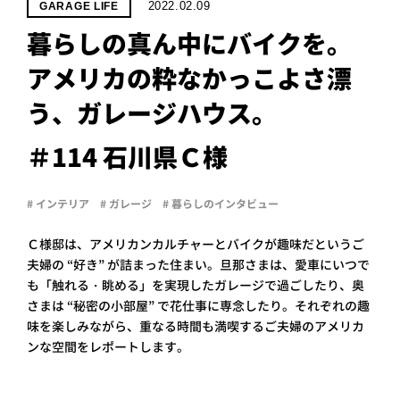
PROJECT
2022.02.09
GARAGE LIFE
暮らしの真ん中にバイクを。
WHAT’S
LIFE
アメリカの粋なかっこよさ漂
LABEL
う、ガレージハウス。
ライフレー
＃114 石川県Ｃ様
つ
い
て
も
っ
# インテリア
# ガレージ
# 暮らしのインタビュー
はい
いいえ
Ｃ様邸は、アメリカンカルチャーとバイクが趣味だというご
夫婦の “好き” が詰まった住まい。旦那さまは、愛車にいつで
も「触れる・眺める」を実現したガレージで過ごしたり、奥
さまは “秘密の小部屋” で花仕事に専念したり。それぞれの趣
会社概
要
味を楽しみながら、重なる時間も満喫するご夫婦のアメリカ
ンな空間をレポートします。
企業の
方へ
お問い
合わせ