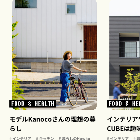
FOOD & HEALTH
FOOD & HE
モデルKanocoさんの理想の暮
インテリアや
らし
CUBEは
# インテリア
# キッチン
# 暮らしのHow to
# インテリア
#