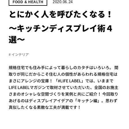
PROJECT
2020.06.24
FOOD & HEALTH
とにかく人を呼びたくなる！
WHAT’S
LIFE
LABEL
〜キッチンディスプレイ術４
選〜
ライフレー
# インテリア
つ
い
て
も
っ
規格住宅でも住み手によって暮らしのカタチはいろいろ。 間
はい
取りが同じだからこそ住む人の個性があらわれる規格住宅は
いいえ
まさにアレンジの宝庫！ 「#LIFE LABEL」では、いままで
LIFE LABELマガジンで取材させていただいた、全国のお施主
さまのオシャレな空間づくりを実例と共にご紹介！ 今回取り
あげるのはディスプレイアイデアの「キッチン編」。思わず
会社概
要
真似したくなる素敵な工夫が満載です！
企業の
方へ
お問い
合わせ