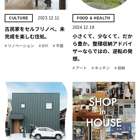
2023.12.11
CULTURE
FOOD & HEALTH
2024.12.19
古民家をセルフリノべ。未
小さくて、少なくて、だか
完成を楽しむ住処。
ら豊か。整理収納アドバイ
# リノベーション
# DIY
# 平屋
ザーならではの、逆転の発
想。
# アート
# キッチン
# 収納