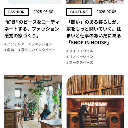
2025.05.30
2026.07.06
FASHION
CULTURE
“好き”のピースをコーディ
「商い」の​ある​暮らしが、​
ネートする、ファッション
家を​もっと​開いていく。​住
感覚の家づくり。
まいと​仕事の​あいだに​ある​
「SHOP IN HOUSE」
# インテリア
# ファッション
# 収納
# 暮らしのインタビュー
# ライフスタイル
# リノベーション
# ワークスペース