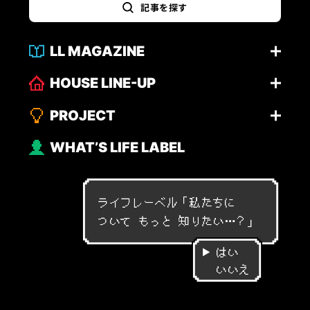
記事を探す
LL MAGAZINE
HOUSE LINE-UP
PROJECT
WHAT’S LIFE LABEL
ライフレーベル「
私
た
ち
に
つ
い
て
も
っ
と
知
り
た
い
…
？
」
はい
いいえ