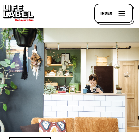
INDEX
記事を
探す
LL
MAGAZIN
HOUSE
LINE-
UP