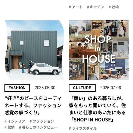
# アート
# キッチン
# 収納
2025.05.30
2026.07.06
FASHION
CULTURE
“好き”のピースをコーディ
「商い」の​ある​暮らしが、​
ネートする、ファッション
家を​もっと​開いていく。​住
感覚の家づくり。
まいと​仕事の​あいだに​ある​
「SHOP IN HOUSE」
# インテリア
# ファッション
# 収納
# 暮らしのインタビュー
# ライフスタイル