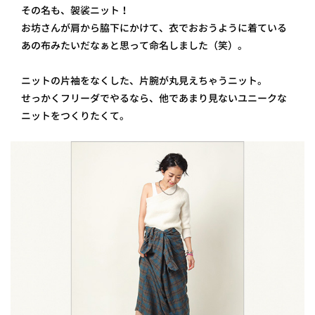
その名も、袈裟ニット！
プライ
バシー
お坊さんが肩から脇下にかけて、衣でおおうように着ている
ポリシ
あの布みたいだなぁと思って命名しました（笑）。
ー
採用情
報
ニットの片袖をなくした、片腕が丸見えちゃうニット。
せっかくフリーダでやるなら、他であまり見ないユニークな
ニットをつくりたくて。