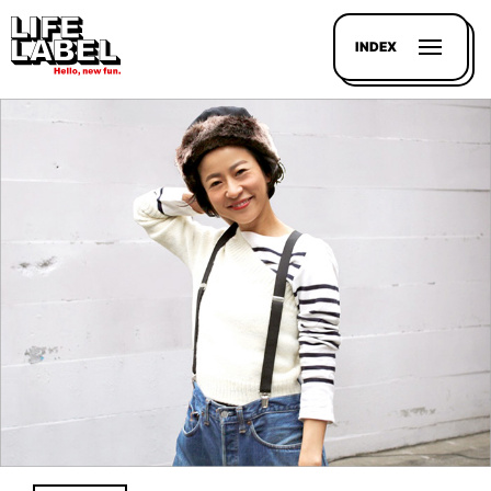
INDEX
記事を
探す
LL
MAGAZIN
HOUSE
LINE-
UP