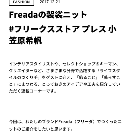
PROJECT
2017.12.21
FASHION
Freadaの袈裟ニット
WHAT’S
LIFE
LABEL
#フリークスストア プレス 小
笠原希帆
ライフレー
つ
い
て
も
っ
インテリアスタイリストや、セレクトショップのキーマン、
はい
クリエイターなど、さまざまな分野で活躍する「ライフスタ
いいえ
イルのつくり手」をゲストに迎え、「飾ること」「暮らすこ
と」にまつわる、とっておきのアイデアや工夫を紹介してい
ただく連載コーナーです。
会社概
要
企業の
方へ
今回は、わたしのブランドFreada（フリーダ）でつくったニ
お問い
ットのご紹介をしたいと思います。
合わせ