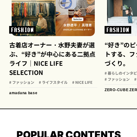
FASHION
FASHION
古着店オーナー・水野夫妻が選
“好き”の
ぶ、“好き”が中心にある二拠点
トする、フ
ライフ｜NICE LIFE
づくり。
SELECTION
# 暮らしのインタ
# ファッション
#
# ファッション
# ライフスタイル
# NICE LIFE
ZERO-CUBE
ZE
amadana base
POPULAR CONTENTS