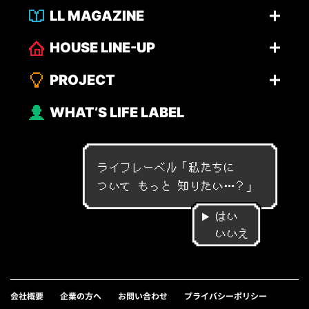
LL MAGAZINE
HOUSE LINE-UP
PROJECT
WHAT’S LIFE LABEL
ライフレーベル「
私
た
ち
に
つ
い
て
も
っ
と
知
り
た
い
…
？
」
はい
いいえ
会社概要
企業の方へ
お問い合わせ
プライバシーポリシー