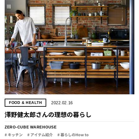
プライ
バシー
ポリシ
ー
採用情
報
2022.02.16
FOOD & HEALTH
澤野健太郎さんの理想の暮らし
ZERO-CUBE WAREHOUSE
# キッチン
# アイテム紹介
# 暮らしのHow to