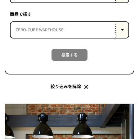
PROJECT
WHAT’S
商品で探す
LIFE
LABEL
ライフレー
検索する
つ
い
て
も
っ
はい
いいえ
絞り込みを解除
会社概
要
企業の
方へ
お問い
合わせ