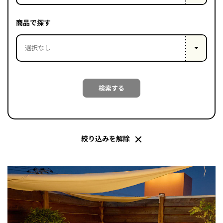
PROJECT
WHAT’S
商品で探す
LIFE
LABEL
ライフレー
検索する
つ
い
て
も
っ
はい
いいえ
絞り込みを解除
会社概
要
企業の
方へ
お問い
合わせ