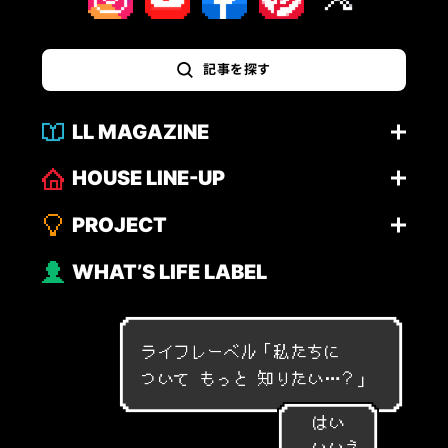
記事を探す
LL MAGAZINE
HOUSE LINE-UP
PROJECT
WHAT’S LIFE LABEL
ライフレーベル「
私
た
ち
に
つ
い
て
も
っ
と
知
り
た
い
…
？
」
はい
いいえ