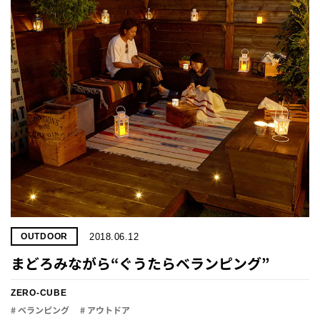
プライ
バシー
ポリシ
ー
採用情
報
2018.06.12
OUTDOOR
まどろみながら“ぐうたらベランピング”
ZERO-CUBE
# ベランピング
# アウトドア